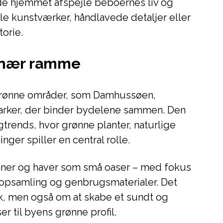
ade hjemmet afspejle beboernes liv og
le kunstværker, håndlavede detaljer eller
torie.
bynær ramme
 grønne områder, som Damhussøen,
rker, der binder bydelene sammen. Den
gtrends, hvor grønne planter, naturlige
ger spiller en central rolle.
taner og haver som små oaser – med fokus
sopsamling og genbrugsmaterialer. Det
k, men også om at skabe et sundt og
r til byens grønne profil.