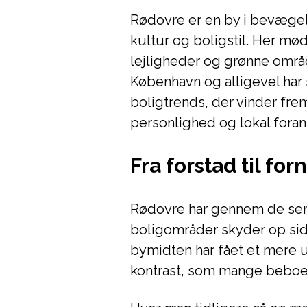
Rødovre er en by i bevægel
kultur og boligstil. Her m
lejligheder og grønne områd
København og alligevel har s
boligtrends, der vinder frem
personlighed og lokal foran
Fra forstad til for
Rødovre har gennem de sene
boligområder skyder op sid
bymidten har fået et mere
kontrast, som mange beboer