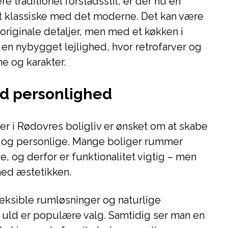
e traditionel forstadsstil, er der nu en
et klassiske med det moderne. Det kan være
riginale detaljer, men med et køkken i
 en nybygget lejlighed, hvor retrofarver og
e og karakter.
ed personlighed
er i Rødovres boligliv er ønsket om at skabe
e og personlige. Mange boliger rummer
, og derfor er funktionalitet vigtig – men
ed æstetikken.
leksible rumløsninger og naturlige
g uld er populære valg. Samtidig ser man en