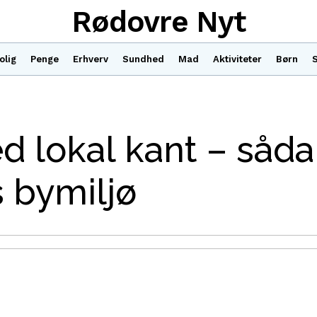
Rødovre Nyt
olig
Penge
Erhverv
Sundhed
Mad
Aktiviteter
Børn
S
d lokal kant – såd
s bymiljø