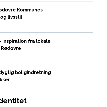
Rødovre Kommunes
og livsstil
inspiration fra lokale
i Rødovre
ygtig boligindretning
ikker
identitet