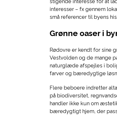
stigende interesse for at l
interesser – fx gennem loka
små referencer til byens his
Grønne oaser i 
Rødovre er kendt for sine
Vestvolden og de mange pa
naturglæde afspejles i boli
farver og bæredygtige løsnin
Flere beboere indretter al
på biodiversitet, regnvand
handler ikke kun om æsteti
bæredygtigt hjem, der passe