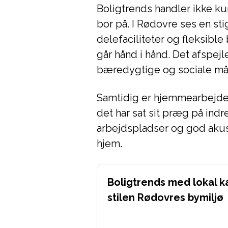
Boligtrends handler ikke k
bor på. I Rødovre ses en st
delefaciliteter og fleksible
går hånd i hånd. Det afspe
bæredygtige og sociale måd
Samtidig er hjemmearbejde 
det har sat sit præg på indr
arbejdspladser og god akus
hjem.
Boligtrends med lokal k
stilen Rødovres bymiljø