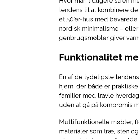
Hvor man tidligere så en mer
tendens til at kombinere d
et 50’er-hus med bevarede o
nordisk minimalisme – eller
genbrugsmøbler giver varm
Funktionalitet m
En af de tydeligste tendens
hjem, der både er praktisk
familier med travle hverdage
uden at gå på kompromis m
Multifunktionelle møbler, f
materialer som træ, sten o