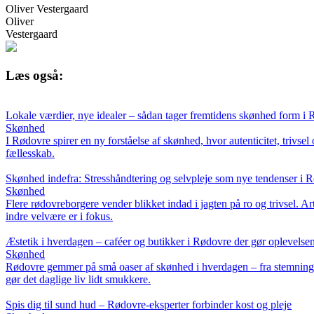
Oliver Vestergaard
Oliver
Vestergaard
Læs også:
Lokale værdier, nye idealer – sådan tager fremtidens skønhed form i
Skønhed
I Rødovre spirer en ny forståelse af skønhed, hvor autenticitet, trivs
fællesskab.
Skønhed indefra: Stresshåndtering og selvpleje som nye tendenser i 
Skønhed
Flere rødovreborgere vender blikket indad i jagten på ro og trivsel. Ar
indre velvære er i fokus.
Æstetik i hverdagen – caféer og butikker i Rødovre der gør oplevels
Skønhed
Rødovre gemmer på små oaser af skønhed i hverdagen – fra stemningsful
gør det daglige liv lidt smukkere.
Spis dig til sund hud – Rødovre-eksperter forbinder kost og pleje