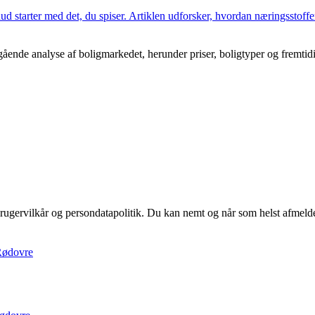
 hud starter med det, du spiser. Artiklen udforsker, hvordan næringsstof
ende analyse af boligmarkedet, herunder priser, boligtyper og fremtidi
rugervilkår og persondatapolitik. Du kan nemt og når som helst afmelde
 Rødovre