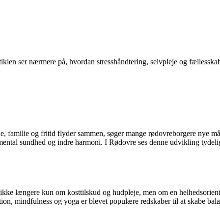
tiklen ser nærmere på, hvordan stresshåndtering, selvpleje og fællesskab
de, familie og fritid flyder sammen, søger mange rødovreborgere nye må
ental sundhed og indre harmoni. I Rødovre ses denne udvikling tydeligt 
ikke længere kun om kosttilskud og hudpleje, men om en helhedsorienteret
, mindfulness og yoga er blevet populære redskaber til at skabe balance