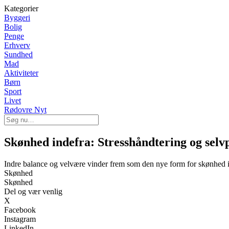
Kategorier
Byggeri
Bolig
Penge
Erhverv
Sundhed
Mad
Aktiviteter
Børn
Sport
Livet
Rødovre Nyt
Skønhed indefra: Stresshåndtering og selv
Indre balance og velvære vinder frem som den nye form for skønhed 
Skønhed
Skønhed
Del og vær venlig
X
Facebook
Instagram
LinkedIn