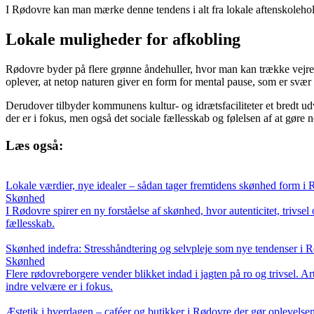
I Rødovre kan man mærke denne tendens i alt fra lokale aftenskolehold 
Lokale muligheder for afkobling
Rødovre byder på flere grønne åndehuller, hvor man kan trække vejret 
oplever, at netop naturen giver en form for mental pause, som er svær a
Derudover tilbyder kommunens kultur- og idrætsfaciliteter et bredt ud
der er i fokus, men også det sociale fællesskab og følelsen af at gøre n
Læs også:
Lokale værdier, nye idealer – sådan tager fremtidens skønhed form i
Skønhed
I Rødovre spirer en ny forståelse af skønhed, hvor autenticitet, trivs
fællesskab.
Skønhed indefra: Stresshåndtering og selvpleje som nye tendenser i 
Skønhed
Flere rødovreborgere vender blikket indad i jagten på ro og trivsel. Ar
indre velvære er i fokus.
Æstetik i hverdagen – caféer og butikker i Rødovre der gør oplevels