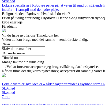
Skønhed
Lokale specialister i Rødovre peger på, at vejen til sund og strålende
indefra – i samspil med den ydre pleje.
Boligmarkedet i Rødovre: Hvad skal du vide?
Er du på udkig efter bolig i Rødovre? Denne e-bog tilbyder en dybdegå
købe eller leje.
Få adgang
Vil du have nyt fra os? Tilmeld dig her
Viden du kan bruge med det samme – sendt direkte til dig.
Skriv din e-mail her
Tilmeld nu
Mange tak for din tilmelding
Ved at fortsætte accepterer jeg brugervilkår og databeskyttelse.
Når du tilmelder dig vores nyhedsbrev, accepterer du samtidig vores b
Lokale værdier, nye idealer – sådan tager fremtidens skønhed form i
Skønhed
Skønhed
7 min