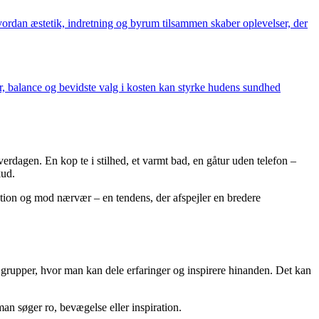
vordan æstetik, indretning og byrum tilsammen skaber oplevelser, der
fer, balance og bevidste valg i kosten kan styrke hudens sundhed
rdagen. En kop te i stilhed, et varmt bad, en gåtur uden telefon –
kud.
station og mod nærvær – en tendens, der afspejler en bredere
og grupper, hvor man kan dele erfaringer og inspirere hinanden. Det kan
man søger ro, bevægelse eller inspiration.