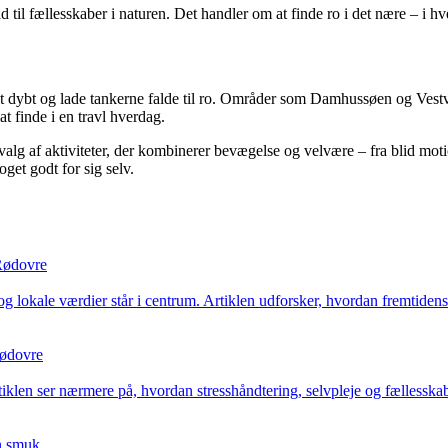
til fællesskaber i naturen. Det handler om at finde ro i det nære – i hv
dybt og lade tankerne falde til ro. Områder som Damhussøen og Vestvolde
t finde i en travl hverdag.
valg af aktiviteter, der kombinerer bevægelse og velvære – fra blid mot
oget godt for sig selv.
 Rødovre
el og lokale værdier står i centrum. Artiklen udforsker, hvordan fremtid
Rødovre
tiklen ser nærmere på, hvordan stresshåndtering, selvpleje og fællesskab
en smuk