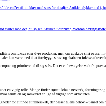
de caféer til butikker med sans for detaljer. Artiklen dykker ned i, h
 hud starter med det, du spiser. Artiklen udforsker, hvordan næringsstof
digvis om luksus eller dyre produkter, men om at skabe små pauser i hve
tualer kan være med til at forebygge stress og skabe en følelse af overs
 tempoet og prioritere tid til sig selv. Det er en bevægelse væk fra præ
kabet en vigtig rolle. Mange finder støtte i lokale netværk, foreninger 
, hvor samtalen og samværet er lige så vigtige som aktiviteten.
gheder for at finde et fællesskab, der passer til ens behov – uanset om 