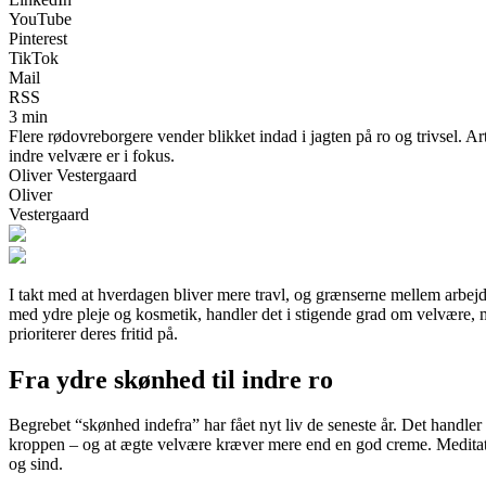
YouTube
Pinterest
TikTok
Mail
RSS
3 min
Flere rødovreborgere vender blikket indad i jagten på ro og trivsel. Ar
indre velvære er i fokus.
Oliver Vestergaard
Oliver
Vestergaard
I takt med at hverdagen bliver mere travl, og grænserne mellem arbej
med ydre pleje og kosmetik, handler det i stigende grad om velvære, m
prioriterer deres fritid på.
Fra ydre skønhed til indre ro
Begrebet “skønhed indefra” har fået nyt liv de seneste år. Det handler 
kroppen – og at ægte velvære kræver mere end en god creme. Meditation
og sind.