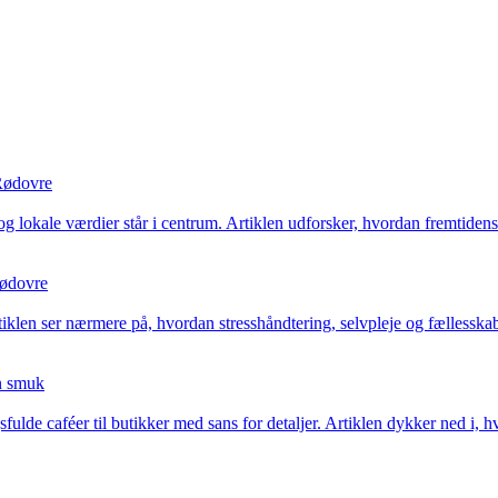
 Rødovre
el og lokale værdier står i centrum. Artiklen udforsker, hvordan fremtid
Rødovre
tiklen ser nærmere på, hvordan stresshåndtering, selvpleje og fællesskab
en smuk
de caféer til butikker med sans for detaljer. Artiklen dykker ned i, h