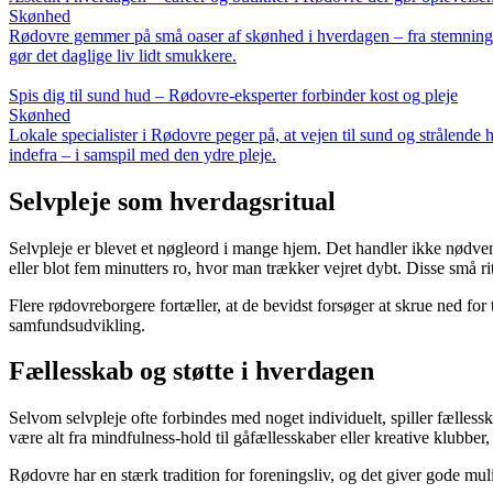
Skønhed
Rødovre gemmer på små oaser af skønhed i hverdagen – fra stemningsful
gør det daglige liv lidt smukkere.
Spis dig til sund hud – Rødovre-eksperter forbinder kost og pleje
Skønhed
Lokale specialister i Rødovre peger på, at vejen til sund og strålende
indefra – i samspil med den ydre pleje.
Selvpleje som hverdagsritual
Selvpleje er blevet et nøgleord i mange hjem. Det handler ikke nødven
eller blot fem minutters ro, hvor man trækker vejret dybt. Disse små ri
Flere rødovreborgere fortæller, at de bevidst forsøger at skrue ned for
samfundsudvikling.
Fællesskab og støtte i hverdagen
Selvom selvpleje ofte forbindes med noget individuelt, spiller fælless
være alt fra mindfulness-hold til gåfællesskaber eller kreative klubber
Rødovre har en stærk tradition for foreningsliv, og det giver gode muli